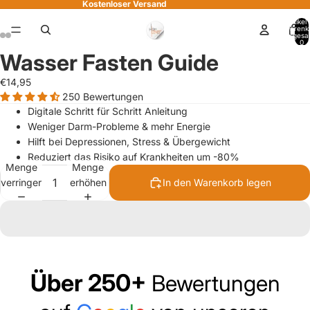
Kostenloser Versand
Artikel
Warenk
insgesa
deo
0
Wasser Fasten Guide
ielen
€14,95
250 Bewertungen
Digitale Schritt für Schritt Anleitung
Weniger Darm-Probleme & mehr Energie
Hilft bei Depressionen, Stress & Übergewicht
Reduziert das Risiko auf Krankheiten um -80%
Menge
Menge
verringern
erhöhen
In den Warenkorb legen
Über 250+
Bewertungen