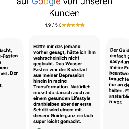
auf
G
o
o
g
l
e
von unseren
Kunden
4.9 / 5.0
Hätte mir das jemand
Der Guid
einfach 
easydur
meine 
beantw
braucht
nur an
halten. 
unsterb
dacht,
vorher gesagt, hätte ich ihm
r-Fasten
wahrscheinlich nicht
n
geglaubt. Das Wasser-
inem
Fasten war der Kickstart
nen. Der
aus meiner Depression
hinein in meine
r.
Transformation. Natürlich
musst du danach auch an
einem gesunden Lifestyle
zuvor.
dranbleiben aber der erste
Schritt wird einem mit
diesem Guide ganz einfach
super leicht gemacht.