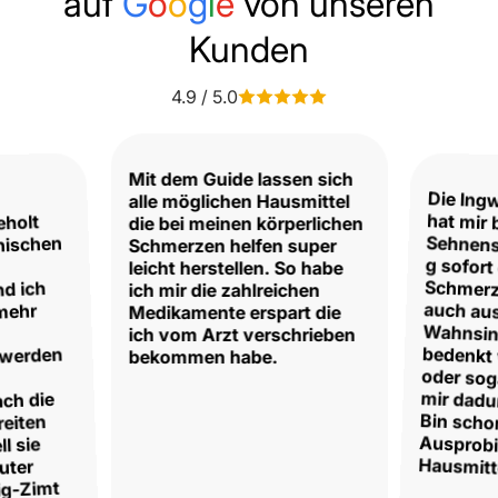
auf
G
o
o
g
l
e
von unseren
Kunden
4.9 / 5.0
Mit dem Guide lassen sich
Die Ing
hat m
Sehnens
g sofor
Schmer
auch 
Wahns
bedenkt
oder sog
mir dad
Bin sc
Ausprob
alle möglichen Hausmittel
eholt
die bei meinen körperlichen
onischen
Schmerzen helfen super
leicht herstellen. So habe
nd ich
ich mir die zahlreichen
 mehr
Medikamente erspart die
ich vom Arzt verschrieben
hwerden
bekommen habe.
ach die
reiten
l sie
Hausmitt
uter
nig-Zimt