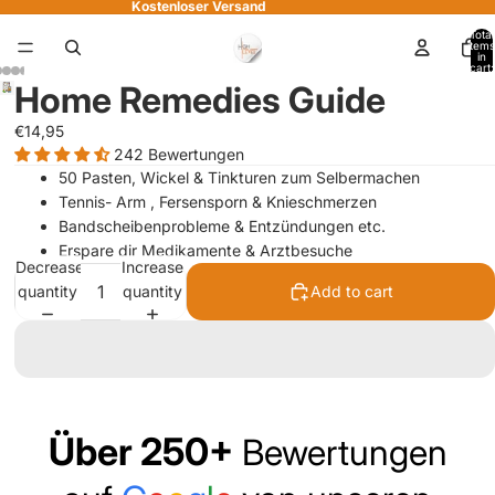
Kostenloser Versand
Total
items
in
cart:
Play
0
Home Remedies Guide
video
€14,95
242 Bewertungen
50 Pasten, Wickel & Tinkturen zum Selbermachen
Tennis- Arm , Fersensporn & Knieschmerzen
Bandscheibenprobleme & Entzündungen etc.
Erspare dir Medikamente & Arztbesuche
Decrease
Increase
quantity
quantity
Add to cart
Über 250+
Bewertungen