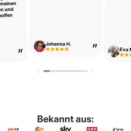
 meinen
en und
olfen
Johanna H.
Eva 
Bekannt aus: