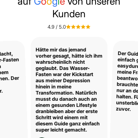
auf
G
o
o
g
l
e
von unseren
Kunden
4.9 / 5.0
Hätte mir das jemand
Der Guid
einfach 
easydur
meine 
beantw
braucht
nur an
halten. 
unsterb
dacht,
vorher gesagt, hätte ich ihm
r-Fasten
wahrscheinlich nicht
n
geglaubt. Das Wasser-
inem
Fasten war der Kickstart
nen. Der
aus meiner Depression
hinein in meine
r.
Transformation. Natürlich
musst du danach auch an
einem gesunden Lifestyle
zuvor.
dranbleiben aber der erste
Schritt wird einem mit
diesem Guide ganz einfach
super leicht gemacht.