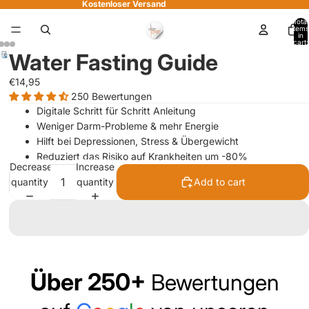
Kostenloser Versand
Total
items
in
cart:
Play
0
Water Fasting Guide
video
€14,95
250 Bewertungen
Digitale Schritt für Schritt Anleitung
Weniger Darm-Probleme & mehr Energie
Hilft bei Depressionen, Stress & Übergewicht
Reduziert das Risiko auf Krankheiten um -80%
Decrease
Increase
quantity
quantity
Add to cart
Über 250+
Bewertungen